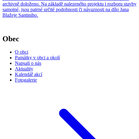
archivně doloženo. Na základě nalezeného projektu i rozboru stavby
samotné, jsou patrné určité podobnosti či návaznosti na dílo Jana
Blažeje Santiniho.
Obec
O obci
Památky v obci a okolí
Napsali o nás
Aktuality
Kalendář akcí
Fotogalerie