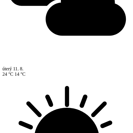
úterý
11. 8.
24 °C
14 °C