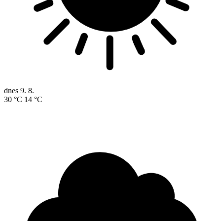
dnes
9. 8.
30 °C
14 °C