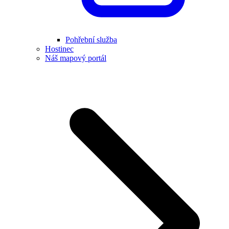
Pohřební služba
Hostinec
Náš mapový portál