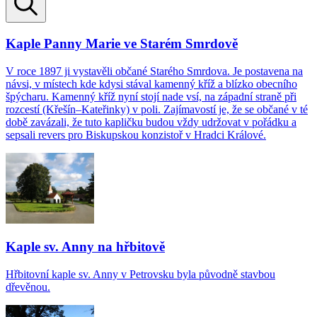
Kaple Panny Marie ve Starém Smrdově
V roce 1897 ji vystavěli občané Starého Smrdova. Je postavena na
návsi, v místech kde kdysi stával kamenný kříž a blízko obecního
špýcharu. Kamenný kříž nyní stojí nade vsí, na západní straně při
rozcestí (Křešín–Kateřinky) v poli. Zajímavostí je, že se občané v té
době zavázali, že tuto kapličku budou vždy udržovat v pořádku a
sepsali revers pro Biskupskou konzistoř v Hradci Králové.
Kaple sv. Anny na hřbitově
Hřbitovní kaple sv. Anny v Petrovsku byla původně stavbou
dřevěnou.