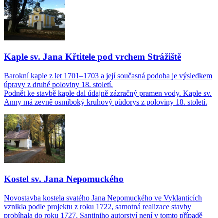
Kaple sv. Jana Křtitele pod vrchem Strážiště
Barokní kaple z let 1701–1703 a její současná podoba je výsledkem
úpravy z druhé poloviny 18. století.
Podnět ke stavbě kaple dal údajně zázračný pramen vody. Kaple sv.
Anny má zevně osmiboký kruhový půdorys z poloviny 18. století.
Kostel sv. Jana Nepomuckého
Novostavba kostela svatého Jana Nepomuckého ve Vyklanticích
vznikla podle projektu z roku 1722, samotná realizace stavby
probíhala do roku 1727. Santiniho autorství není v tomto případě