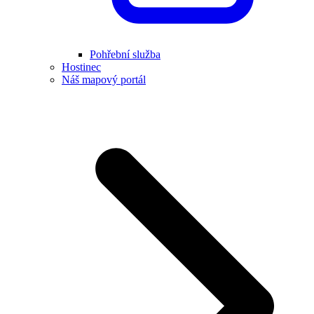
Pohřební služba
Hostinec
Náš mapový portál