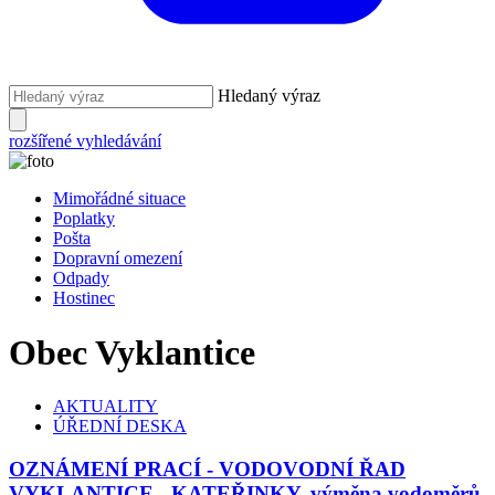
Hledaný výraz
rozšířené vyhledávání
Mimořádné situace
Poplatky
Pošta
Dopravní omezení
Odpady
Hostinec
Obec Vyklantice
AKTUALITY
ÚŘEDNÍ DESKA
OZNÁMENÍ PRACÍ - VODOVODNÍ ŘAD
VYKLANTICE - KATEŘINKY, výměna vodoměrů