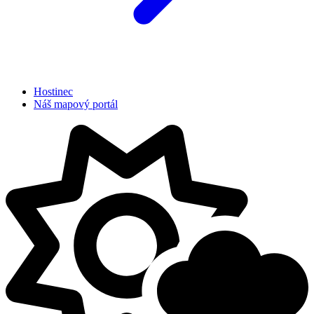
Hostinec
Náš mapový portál