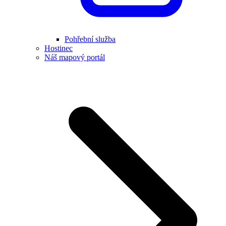
Pohřební služba
Hostinec
Náš mapový portál