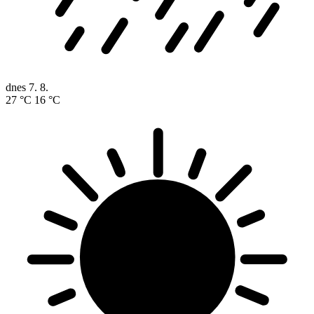
dnes
7. 8.
27 °C
16 °C