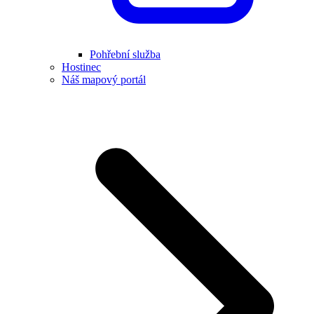
Pohřební služba
Hostinec
Náš mapový portál