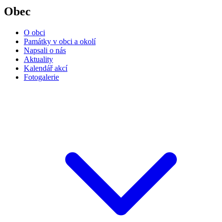
Obec
O obci
Památky v obci a okolí
Napsali o nás
Aktuality
Kalendář akcí
Fotogalerie