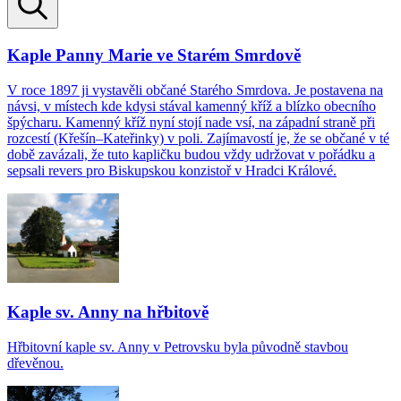
Kaple Panny Marie ve Starém Smrdově
V roce 1897 ji vystavěli občané Starého Smrdova. Je postavena na
návsi, v místech kde kdysi stával kamenný kříž a blízko obecního
špýcharu. Kamenný kříž nyní stojí nade vsí, na západní straně při
rozcestí (Křešín–Kateřinky) v poli. Zajímavostí je, že se občané v té
době zavázali, že tuto kapličku budou vždy udržovat v pořádku a
sepsali revers pro Biskupskou konzistoř v Hradci Králové.
Kaple sv. Anny na hřbitově
Hřbitovní kaple sv. Anny v Petrovsku byla původně stavbou
dřevěnou.