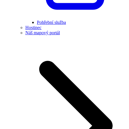
Pohřební služba
Hostinec
Náš mapový portál