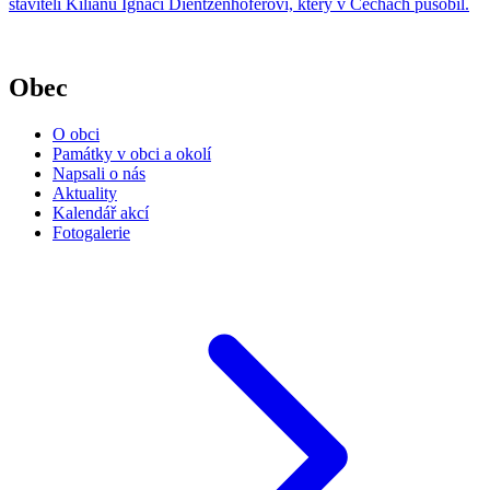
staviteli Kiliánu Ignáci Dientzenhoferovi, který v Čechách působil.
Obec
O obci
Památky v obci a okolí
Napsali o nás
Aktuality
Kalendář akcí
Fotogalerie