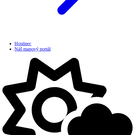
Hostinec
Náš mapový portál