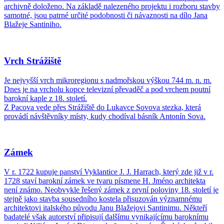
archivně doloženo. Na základě nalezeného projektu i rozboru stavby
samotné, jsou patrné určité podobnosti či návaznosti na dílo Jana
Blažeje Santiniho.
Vrch Strážiště
Je nejvyšší vrch mikroregionu s nadmořskou výškou 744 m. n. m.
Dnes je na vrcholu kopce televizní převaděč a pod vrchem poutní
barokní kaple z 18. století.
Z Pacova vede přes Strážiště do Lukavce Sovova stezka, která
provádí návštěvníky místy, kudy chodíval básník Antonín Sova.
Zámek
V r. 1722 kupuje panství Vyklantice J. J. Harrach, který zde již v r.
1728 staví barokní zámek ve tvaru písmene H. Jméno architekta
není známo. Neobvykle řešený zámek z první poloviny 18. století je
stejně jako stavba sousedního kostela přisuzován významnému
architektovi italského původu Janu Blažejovi Santinimu. Někteří
badatelé však autorství připisují dalšímu vynikajícímu baroknímu