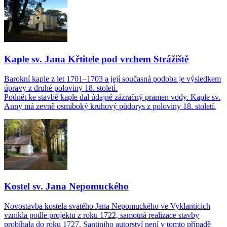
Kaple sv. Jana Křtitele pod vrchem Strážiště
Barokní kaple z let 1701–1703 a její současná podoba je výsledkem
úpravy z druhé poloviny 18. století.
Podnět ke stavbě kaple dal údajně zázračný pramen vody. Kaple sv.
Anny má zevně osmiboký kruhový půdorys z poloviny 18. století.
Kostel sv. Jana Nepomuckého
Novostavba kostela svatého Jana Nepomuckého ve Vyklanticích
vznikla podle projektu z roku 1722, samotná realizace stavby
probíhala do roku 1727. Santiniho autorství není v tomto případě