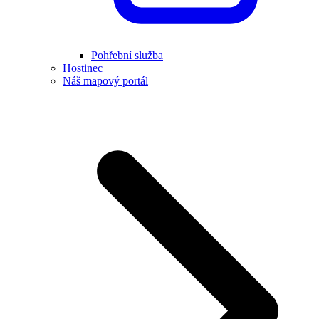
Pohřební služba
Hostinec
Náš mapový portál