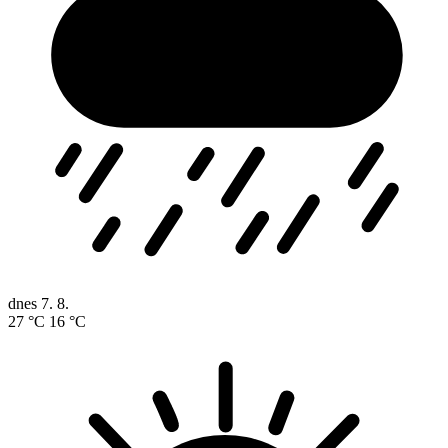
dnes
7. 8.
27 °C
16 °C