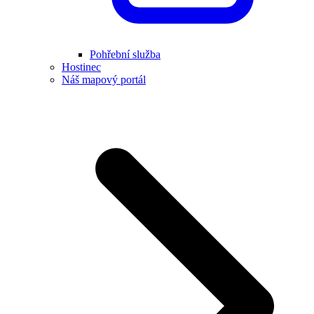
Pohřební služba
Hostinec
Náš mapový portál