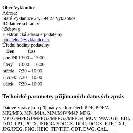
Obec Vyklantice
Adresa:
Staré Vyklantice 24, 394 27 Vyklantice
ID datové schránky:
h5ebpwg
Elektronická adresa e‑podatelny:
podatelna@vyklantice.cz
Úřední hodiny podatelny:
Den
Čas
pondělí
13:00 – 15:00
úterý
13:00 – 16:00
středa
7:30 – 10:00
čtvrtek
7:30 – 10:00
pátek
7:30 – 10:00
Technické parametry přijímaných datových zpráv
Datové zprávy jsou přijímány ve formátech
PDF, PDF/A,
MP2/MP3, MP4/M4A, MP4/M4V/M4P, MPG,
MPEG/MPEG1/MPEG2/MPEG3/MPEG4, MOV, WAV, GIF, EDI,
DTD, PPT, PPTX, ISDOC/ISDOCX, DOC, DOCX, RTF, TXT,
JPG/JPEG, PNG, HEIC, TIF/TIFF, ODT, DWG, CAL,