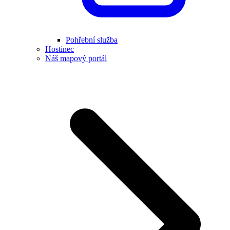
Pohřební služba
Hostinec
Náš mapový portál