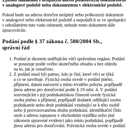
v analogové podobě nebo dokumentem v elektronické podobě.
Pokud bude na adresu doručen neúplný nebo poškozený dokument
v analogové nebo elektronické podobě a nepodaří-li se ve spolupráci
s odesílatelem tuto vadu odstranit, nebude tento dokument dále
zpracováván.
Podání podle § 37 zákona č. 500/2004 Sb.,
správní řád
Podání je úkonem směřujícím vůči správnímu orgánu. Podání
se posuzuje podle svého skutečného obsahu a bez ohledu
na to, jak je označeno.
Z podání musí být patrno, kdo je činí, které věci se týká
a co se navrhuje. Fyzická osoba uvede v podání jméno,
příjmení, datum narození a místo trvalého pobytu, popřípadě
jinou adresu pro doručování podle § 19 odst. 4. V podání
souvisejícím s její podnikatelskou činností uvede fyzická
osoba jméno a příjmení, popřípadě dodatek odlišující osobu
podnikatele nebo druh podnikání vztahující se k této osobě
nebo jí provozovanému druhu podnikání, identifikační číslo
osob a adresu zapsanou v obchodním rejstříku nebo jiné
zákonem upravené evidenci jako místo podnikání, popřípadě
jinou adresu pro doručování. Právnická osoba uvede v podání