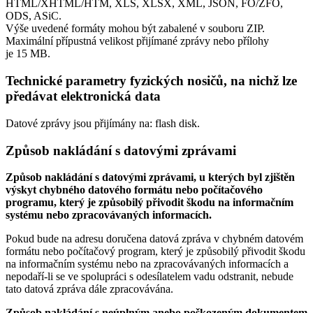
HTML/XHTML/HTM, XLS, XLSX, XML, JSON, FO/ZFO,
ODS, ASiC.
Výše uvedené formáty mohou být zabalené v souboru ZIP.
Maximální přípustná velikost přijímané zprávy nebo přílohy
je
15 MB
.
Technické parametry fyzických nosičů, na nichž lze
předávat elektronická data
Datové zprávy jsou přijímány na:
flash disk.
Způsob nakládání s datovými zprávami
Způsob nakládání s datovými zprávami, u kterých byl zjištěn
výskyt chybného datového formátu nebo počítačového
programu, který je způsobilý přivodit škodu na informačním
systému nebo zpracovávaných informacích.
Pokud bude na adresu doručena datová zpráva v chybném datovém
formátu nebo počítačový program, který je způsobilý přivodit škodu
na informačním systému nebo na zpracovávaných informacích a
nepodaří-li se ve spolupráci s odesílatelem vadu odstranit, nebude
tato datová zpráva dále zpracovávána.
Způsob nakládání s neúplným anebo poškozeným dokumentem