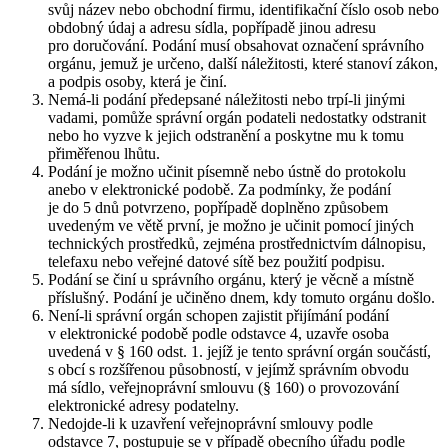
svůj název nebo obchodní firmu, identifikační číslo osob nebo
obdobný údaj a adresu sídla, popřípadě jinou adresu
pro doručování. Podání musí obsahovat označení správního
orgánu, jemuž je určeno, další náležitosti, které stanoví zákon,
a podpis osoby, která je činí.
Nemá-li podání předepsané náležitosti nebo trpí-li jinými
vadami, pomůže správní orgán podateli nedostatky odstranit
nebo ho vyzve k jejich odstranění a poskytne mu k tomu
přiměřenou lhůtu.
Podání je možno učinit písemně nebo ústně do protokolu
anebo v elektronické podobě. Za podmínky, že podání
je do 5 dnů potvrzeno, popřípadě doplněno způsobem
uvedeným ve větě první, je možno je učinit pomocí jiných
technických prostředků, zejména prostřednictvím dálnopisu,
telefaxu nebo veřejné datové sítě bez použití podpisu.
Podání se činí u správního orgánu, který je věcně a místně
příslušný. Podání je učiněno dnem, kdy tomuto orgánu došlo.
Není-li správní orgán schopen zajistit přijímání podání
v elektronické podobě podle odstavce 4, uzavře osoba
uvedená v § 160 odst. 1. jejíž je tento správní orgán součástí,
s obcí s rozšířenou působností, v jejímž správním obvodu
má sídlo, veřejnoprávní smlouvu (§ 160) o provozování
elektronické adresy podatelny.
Nedojde-li k uzavření veřejnoprávní smlouvy podle
odstavce 7, postupuje se v případě obecního úřadu podle