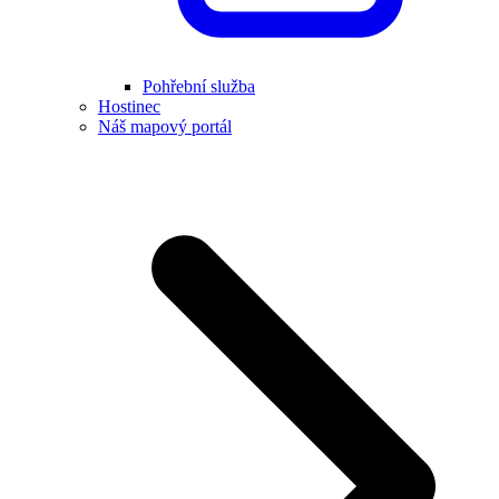
Pohřební služba
Hostinec
Náš mapový portál