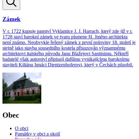
Zámek
V r. 1722 kupuje panství Vyklantice J. J. Harrach, který zde již v r.
1728 staví barokní zámek ve tvaru písmene H. Jméno architekta
není známo. Neobvykle řešený zámek z první poloviny 18. století je
stejně jako stavba sousedního kostela přisuzován významnému
architektovi italského původu Janu Blažejovi Santinimu. Někteří
badatelé však autorství připisují dalšímu vynikajícímu baroknímu
staviteli Kiliánu Ignáci Dientzenhoferovi, který v Čechách působil.
Obec
O obci
Památky v obci a okolí