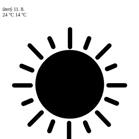
úterý
11. 8.
24 °C
14 °C