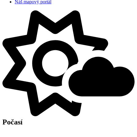
Náš mapový portál
Počasí