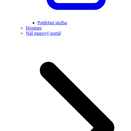
Pohřební služba
Hostinec
Náš mapový portál