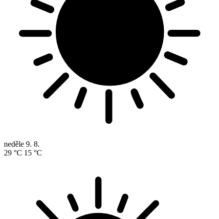
neděle
9. 8.
29 °C
15 °C