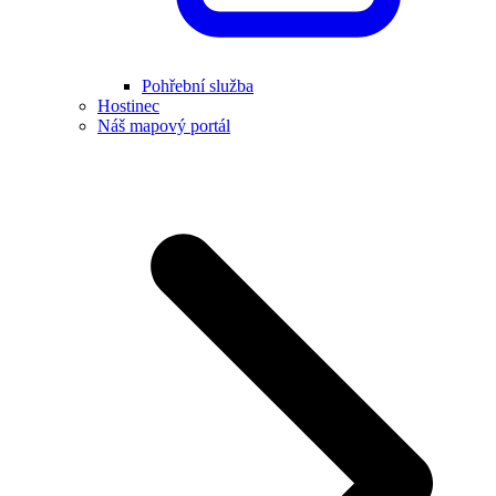
Pohřební služba
Hostinec
Náš mapový portál