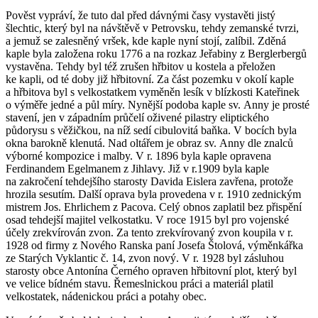
Pověst vypráví, že tuto dal před dávnými časy vystavěti jistý
šlechtic, který byl na návštěvě v Petrovsku, tehdy zemanské tvrzi,
a jemuž se zalesněný vršek, kde kaple nyní stojí, zalíbil. Zděná
kaple byla založena roku 1776 a na rozkaz Jeřabiny z Berglerbergů
vystavěna. Tehdy byl též zrušen hřbitov u kostela a přeložen
ke kapli, od té doby již hřbitovní. Za část pozemku v okolí kaple
a hřbitova byl s velkostatkem vyměněn lesík v blízkosti Kateřinek
o výměře jedné a půl míry. Nynější podoba kaple sv. Anny je prosté
stavení, jen v západním průčelí oživené pilastry eliptického
půdorysu s věžičkou, na níž sedí cibulovitá baňka. V bocích byla
okna barokně klenutá. Nad oltářem je obraz sv. Anny dle znalců
výborné kompozice i malby. V r. 1896 byla kaple opravena
Ferdinandem Egelmanem z Jihlavy. Již v r.1909 byla kaple
na zakročení tehdejšího starosty Davida Eislera zavřena, protože
hrozila sesutím. Další oprava byla provedena v r. 1910 zednickým
mistrem Jos. Ehrlichem z Pacova. Celý obnos zaplatil bez přispění
osad tehdejší majitel velkostatku. V roce 1915 byl pro vojenské
účely zrekvírován zvon. Za tento zrekvírovaný zvon koupila v r.
1928 od firmy z Nového Ranska paní Josefa Štolová, výměnkářka
ze Starých Vyklantic č. 14, zvon nový. V r. 1928 byl zásluhou
starosty obce Antonína Černého opraven hřbitovní plot, který byl
ve velice bídném stavu. Řemeslnickou práci a materiál platil
velkostatek, nádenickou práci a potahy obec.