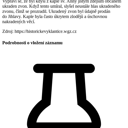
Vypráví se, že byl kdysi z kaple sv. Anny jistým zdejším občanem
ukraden zvon. Když tento umíral, slyšel neustále hlas ukradeného
zvonu, čímž se prozradil. Ukradený zvon byl údajně prodán
do Jihlavy. Kaple byla často úkrytem zlodějů a úschovnou
nakradených věcí.
Zdroj: https://historickevyklantice.wgz.cz
Podrobnosti o vložení záznamu