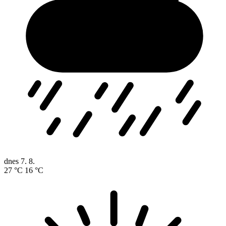
dnes
7. 8.
27 °C
16 °C