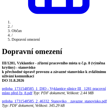
/
Občan
/
Dopravní omezení
Dopravní omezení
III/1281, Vyklantice - zřízení pracovního místa u č.p. 8 (výměna
krytiny) - stanovisko
k přechodné úpravě provozu a závazné stanovisko k zvláštnímu
užívání komunikací
DO 31.8.2026
priloha_1731548585_1_DIO - Vyklantice silnice III_ 1281 pracovní
místo před čp_8.pdf
Typ: PDF dokument, Velikost: 2.44 MB
priloha_1731548585_2_46332_Stanoviko__zavazne_stanovisko.pdf
Typ: PDF dokument, Velikost: 345.29 kB