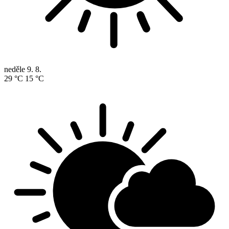
neděle
9. 8.
29 °C
15 °C