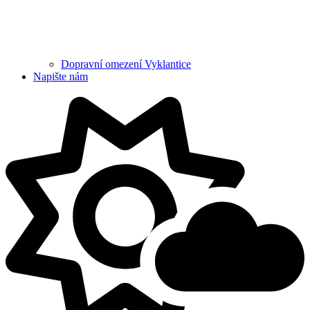
Dopravní omezení Vyklantice
Napište nám