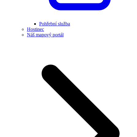
Pohřební služba
Hostinec
Náš mapový portál