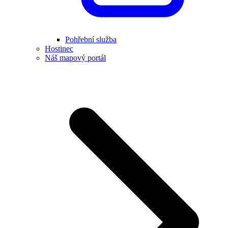
Pohřební služba
Hostinec
Náš mapový portál