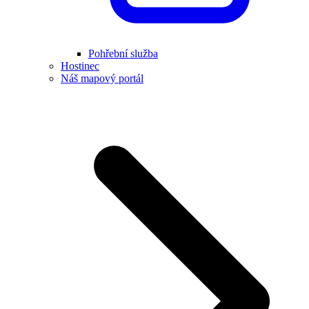
Pohřební služba
Hostinec
Náš mapový portál