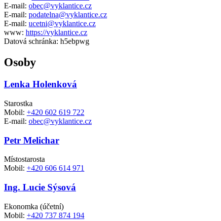
E-mail:
obec@vyklantice.cz
E-mail:
podatelna@vyklantice.cz
E-mail:
ucetni@vyklantice.cz
www:
https://vyklantice.cz
Datová schránka:
h5ebpwg
Osoby
Lenka Holenková
Starostka
Mobil:
+420 602 619 722
E-mail:
obec@vyklantice.cz
Petr Melichar
Místostarosta
Mobil:
+420 606 614 971
Ing. Lucie Sýsová
Ekonomka (účetní)
Mobil:
+420 737 874 194