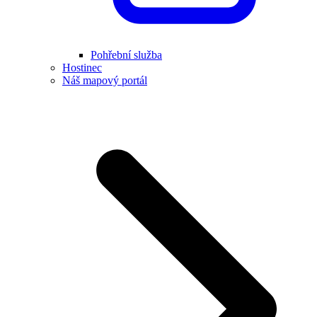
Pohřební služba
Hostinec
Náš mapový portál