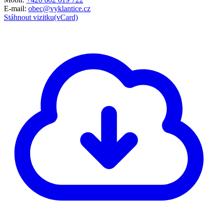
E-mail:
obec@vyklantice.cz
Stáhnout vizitku(vCard)