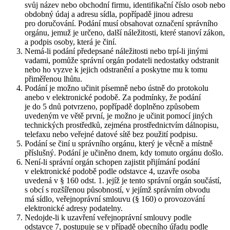
svůj název nebo obchodní firmu, identifikační číslo osob nebo
obdobný údaj a adresu sídla, popřípadě jinou adresu
pro doručování. Podání musí obsahovat označení správního
orgánu, jemuž je určeno, další náležitosti, které stanoví zákon,
a podpis osoby, která je činí.
Nemá-li podání předepsané náležitosti nebo trpí-li jinými
vadami, pomůže správní orgán podateli nedostatky odstranit
nebo ho vyzve k jejich odstranění a poskytne mu k tomu
přiměřenou lhůtu.
Podání je možno učinit písemně nebo ústně do protokolu
anebo v elektronické podobě. Za podmínky, že podání
je do 5 dnů potvrzeno, popřípadě doplněno způsobem
uvedeným ve větě první, je možno je učinit pomocí jiných
technických prostředků, zejména prostřednictvím dálnopisu,
telefaxu nebo veřejné datové sítě bez použití podpisu.
Podání se činí u správního orgánu, který je věcně a místně
příslušný. Podání je učiněno dnem, kdy tomuto orgánu došlo.
Není-li správní orgán schopen zajistit přijímání podání
v elektronické podobě podle odstavce 4, uzavře osoba
uvedená v § 160 odst. 1. jejíž je tento správní orgán součástí,
s obcí s rozšířenou působností, v jejímž správním obvodu
má sídlo, veřejnoprávní smlouvu (§ 160) o provozování
elektronické adresy podatelny.
Nedojde-li k uzavření veřejnoprávní smlouvy podle
odstavce 7, postupuje se v případě obecního úřadu podle