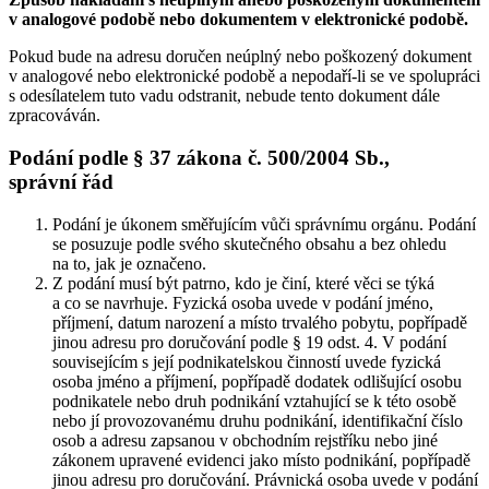
v analogové podobě nebo dokumentem v elektronické podobě.
Pokud bude na adresu doručen neúplný nebo poškozený dokument
v analogové nebo elektronické podobě a nepodaří-li se ve spolupráci
s odesílatelem tuto vadu odstranit, nebude tento dokument dále
zpracováván.
Podání podle § 37 zákona č. 500/2004 Sb.,
správní řád
Podání je úkonem směřujícím vůči správnímu orgánu. Podání
se posuzuje podle svého skutečného obsahu a bez ohledu
na to, jak je označeno.
Z podání musí být patrno, kdo je činí, které věci se týká
a co se navrhuje. Fyzická osoba uvede v podání jméno,
příjmení, datum narození a místo trvalého pobytu, popřípadě
jinou adresu pro doručování podle § 19 odst. 4. V podání
souvisejícím s její podnikatelskou činností uvede fyzická
osoba jméno a příjmení, popřípadě dodatek odlišující osobu
podnikatele nebo druh podnikání vztahující se k této osobě
nebo jí provozovanému druhu podnikání, identifikační číslo
osob a adresu zapsanou v obchodním rejstříku nebo jiné
zákonem upravené evidenci jako místo podnikání, popřípadě
jinou adresu pro doručování. Právnická osoba uvede v podání