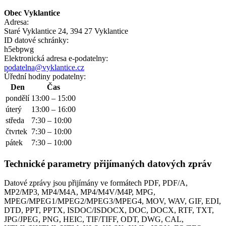
Obec Vyklantice
Adresa:
Staré Vyklantice 24, 394 27 Vyklantice
ID datové schránky:
h5ebpwg
Elektronická adresa e‑podatelny:
podatelna@vyklantice.cz
Úřední hodiny podatelny:
Den
Čas
pondělí
13:00 – 15:00
úterý
13:00 – 16:00
středa
7:30 – 10:00
čtvrtek
7:30 – 10:00
pátek
7:30 – 10:00
Technické parametry přijímaných datových zpráv
Datové zprávy jsou přijímány ve formátech
PDF, PDF/A,
MP2/MP3, MP4/M4A, MP4/M4V/M4P, MPG,
MPEG/MPEG1/MPEG2/MPEG3/MPEG4, MOV, WAV, GIF, EDI,
DTD, PPT, PPTX, ISDOC/ISDOCX, DOC, DOCX, RTF, TXT,
JPG/JPEG, PNG, HEIC, TIF/TIFF, ODT, DWG, CAL,