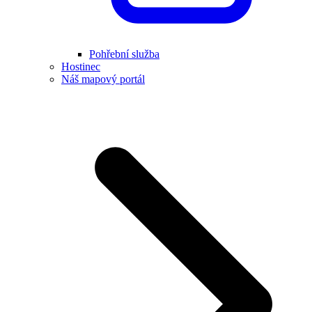
Pohřební služba
Hostinec
Náš mapový portál