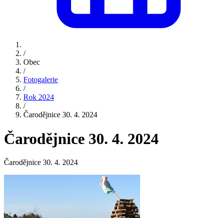
/
Obec
/
Fotogalerie
/
Rok 2024
/
Čarodějnice 30. 4. 2024
Čarodějnice 30. 4. 2024
Čarodějnice 30. 4. 2024