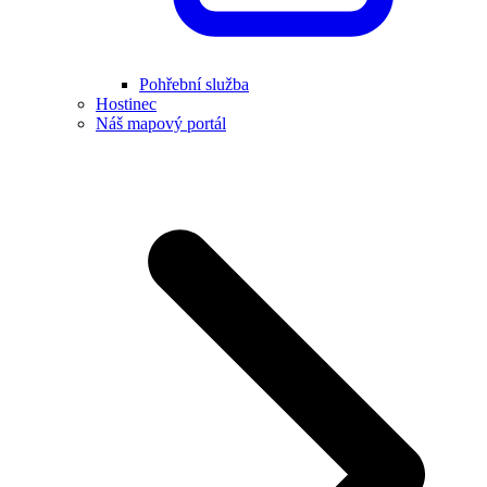
Pohřební služba
Hostinec
Náš mapový portál