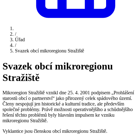
/
Úřad
/
Svazek obcí mikroregionu Stražiště
Svazek obcí mikroregionu
Stražiště
Mikroregion Stražiště vznikl dne 25. 4. 2001 podpisem „Prohlášení
starostů obcí o partnerství“ jako přirozený celek spádového území.
Členy nespojují jen historické a kulturní tradice, ale především
společné problémy. Právě možnosti operativnějšího a schůdnějšího
řešení těchto problémů byly hlavním impulsem ke vzniku
mikroregionu Stražiště.
Vyklantice jsou členskou obcí mikroregionu Stražiště.