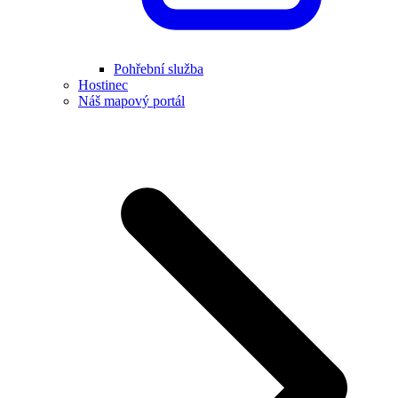
Pohřební služba
Hostinec
Náš mapový portál