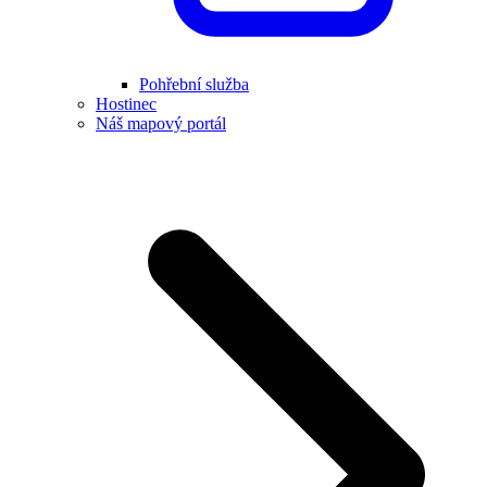
Pohřební služba
Hostinec
Náš mapový portál