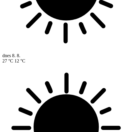
dnes
8. 8.
27 °C
12 °C