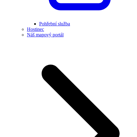
Pohřební služba
Hostinec
Náš mapový portál