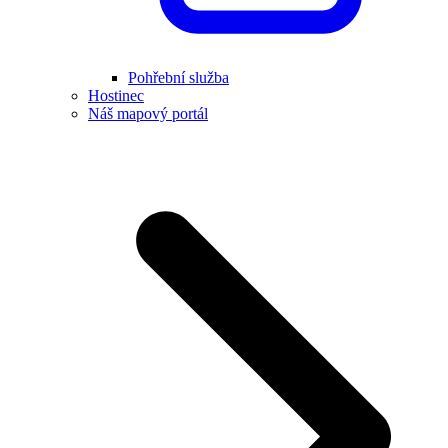
Pohřební služba
Hostinec
Náš mapový portál