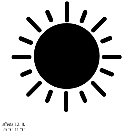
středa
12. 8.
25 °C
11 °C