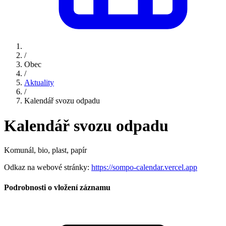
/
Obec
/
Aktuality
/
Kalendář svozu odpadu
Kalendář svozu odpadu
Komunál, bio, plast, papír
Odkaz na webové stránky:
https://sompo-calendar.vercel.app
Podrobnosti o vložení záznamu