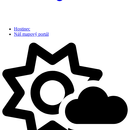
Hostinec
Náš mapový portál