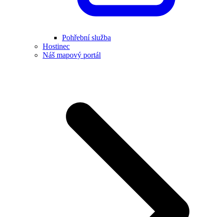
Pohřební služba
Hostinec
Náš mapový portál