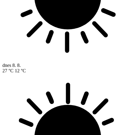
dnes
8. 8.
27 °C
12 °C