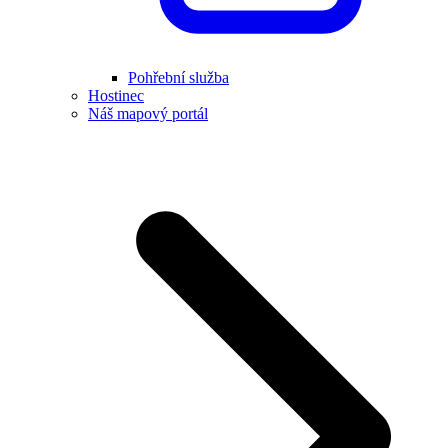
Pohřební služba
Hostinec
Náš mapový portál