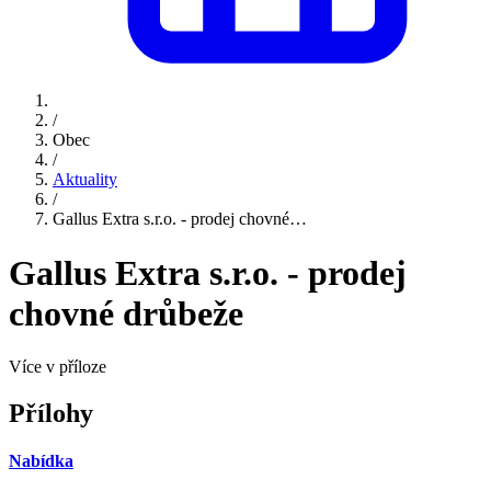
/
Obec
/
Aktuality
/
Gallus Extra s.r.o. - prodej chovné…
Gallus Extra s.r.o. - prodej
chovné drůbeže
Více v příloze
Přílohy
Nabídka