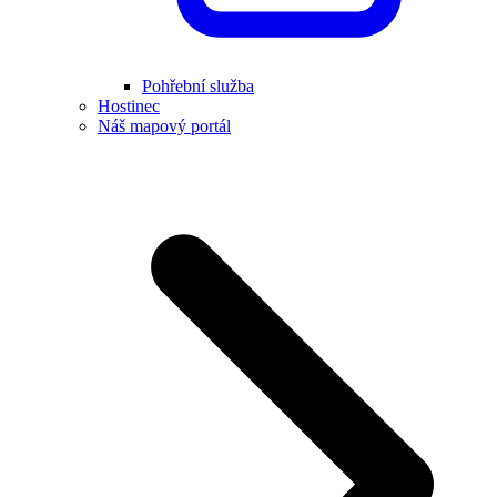
Pohřební služba
Hostinec
Náš mapový portál