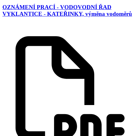
OZNÁMENÍ PRACÍ - VODOVODNÍ ŘAD
VYKLANTICE - KATEŘINKY, výměna vodoměrů